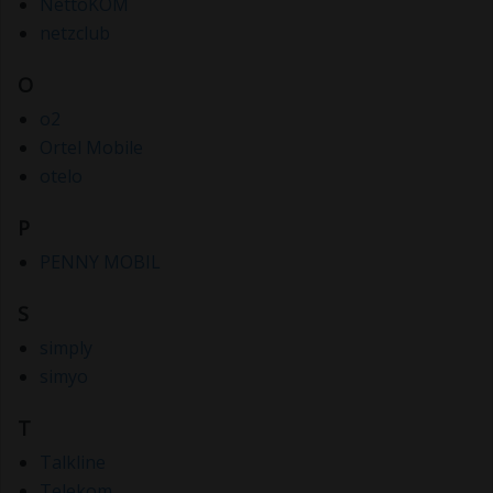
NettoKOM
netzclub
O
o2
Ortel Mobile
otelo
P
PENNY MOBIL
S
simply
simyo
T
Talkline
Telekom