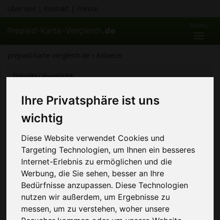
Über uns
|
Kontakt
|
Presse
Menü
Toggl
naviga
prepaid-karte-vergleich.de
Anbieter
Inhaltsübersicht
Prepaid Anbieter
Ihre Privatsphäre ist uns
wichtig
Prepaid Anbieter
Diese Website verwendet Cookies und
Hier finden Sie alphabetisch sortiert alle Anbieter, die
Targeting Technologien, um Ihnen ein besseres
Prepaid-Karten anbieten. Sollten Sie sich für die Tarife
Internet-Erlebnis zu ermöglichen und die
eines Anbieters im Besonderen interessieren, klicken
Werbung, die Sie sehen, besser an Ihre
Sie ihn an und sie gelangen zu einer übersichtlichen
Bedürfnisse anzupassen. Diese Technologien
Tabelle mit allen Tarifen, inklusive allen Tarifdetails,
nutzen wir außerdem, um Ergebnisse zu
Kosten, Besonderheiten und Nutzererfahrungen.
messen, um zu verstehen, woher unsere