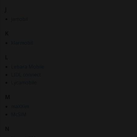
J
jamobil
K
klarmobil
L
Lebara Mobile
LIDL connect
Lycamobile
M
maXXim
McSIM
N