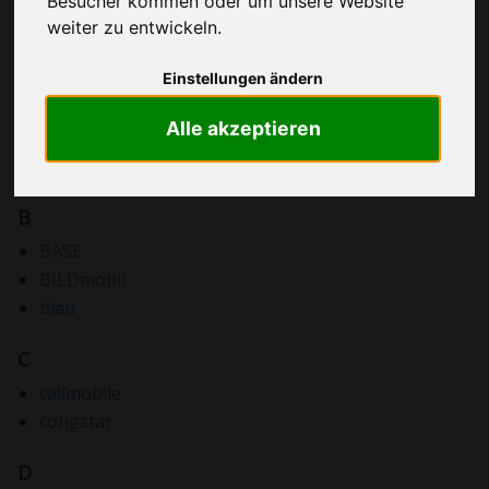
Besucher kommen oder um unsere Website
weiter zu entwickeln.
A
Einstellungen ändern
ALDI TALK
Alle akzeptieren
allmobil
AY YILDIZ
B
BASE
BILDmobil
blau
C
callmobile
congstar
D