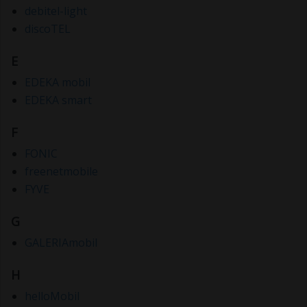
debitel-light
discoTEL
E
EDEKA mobil
EDEKA smart
F
FONIC
freenetmobile
FYVE
G
GALERIAmobil
H
helloMobil