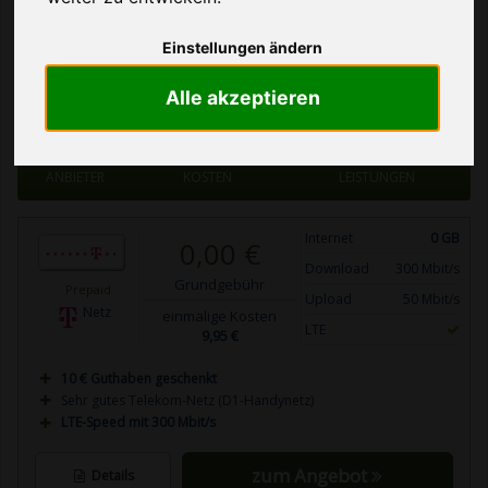
mehr lesen
Einstellungen ändern
Alle akzeptieren
Tabelle filtern
ANBIETER
KOSTEN
LEISTUNGEN
Internet
0 GB
0,00 €
Download
300 Mbit/s
Grundgebühr
Prepaid
Upload
50 Mbit/s
Netz
einmalige Kosten
LTE
9,95 €
10 € Guthaben geschenkt
Sehr gutes Telekom-Netz (D1-Handynetz)
LTE-Speed mit 300 Mbit/s
zum Angebot
Details