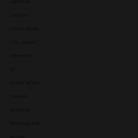
callmobile
congstar
Lebara Mobile
LIDL connect
NettoKOM
o2
PENNY MOBIL
Telekom
Vodafone
WhatsApp SIM
winSIM