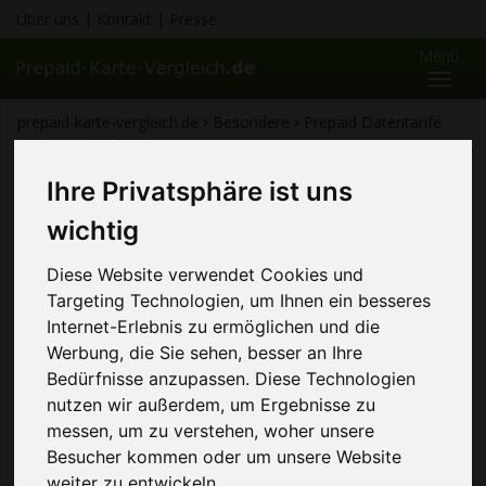
Über uns
|
Kontakt
|
Presse
Menü
Toggl
naviga
prepaid-karte-vergleich.de
Besondere
Prepaid Datentarife
ohne Grundgebühr
Datentarife ohne Grundgebühr
Ihre Privatsphäre ist uns
Hier finden Sie Prepaid Datentarife OHNE Laufende
wichtig
Kosten. Wenn Sie die Prepaid Karte nicht benutzen
entstehen auch keine Kosten. Die Datentarif Prepaid
Diese Website verwendet Cookies und
Karte hat keine Grundgebühr. Die Bezahlung erfolgt
Targeting Technologien, um Ihnen ein besseres
über eine Guthabenkonto das Sie vor Benutzt aufladen
Internet-Erlebnis zu ermöglichen und die
müssen. Es sind
... mehr lesen
Werbung, die Sie sehen, besser an Ihre
Bedürfnisse anzupassen. Diese Technologien
nutzen wir außerdem, um Ergebnisse zu
Ich bin Jonas Becker und helfe
messen, um zu verstehen, woher unsere
Ihnen dabei, den richtigen Tarif
Besucher kommen oder um unsere Website
im Tarif-Dschungel zu finden...
weiter zu entwickeln.