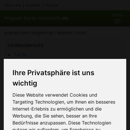
Über uns
|
Kontakt
|
Presse
Menü
Toggl
naviga
prepaid-karte-vergleich.de
Anbieter
otelo
Inhaltsübersicht
Tarife
Details
Erfahrungen
Ihre Privatsphäre ist uns
Kontaktdaten
wichtig
Die otelo GmbH & Co. KG wurde im Jahre 1997 in
Düsseldorf gegründet und existierte bis zu ihrer
Diese Website verwendet Cookies und
Übernahme durch den Mitbewerber Arcor im Jahre
Targeting Technologien, um Ihnen ein besseres
Internet-Erlebnis zu ermöglichen und die
1999 und der sich unmittelbar daran anschließenden
Werbung, die Sie sehen, besser an Ihre
Auflösung im Jahre 2001 als eigenständiger
Bedürfnisse anzupassen. Diese Technologien
Telekommunikationsanbieter.
nutzen wir außerdem, um Ergebnisse zu