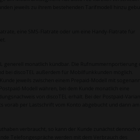
 Kunden jeweils zu ihrem bestehenden Tarifmodell hinzu gebu
latrate, eine SMS-Flatrate oder um eine Handy-Flatrate für
et.
EL generell monatlich kündbar. Die Rufnummernportierung 
d bei discoTEL außerdem für Mobilfunkkunden möglich.
Kunde jeweils zwischen einem Prepaid-Modell mit sogenann
Postpaid-Modell währen, bei dem Kunde monatlich eine
dungsnachweis von discoTEL erhält. Bei der Postpaid-Varia
ts vorab per Lastschrift vom Konto abgebucht und dann am
.
 Guthaben verbraucht, so kann der Kunde zunächst dennoch w
ufende Telefongespräche werden mit dem Verbrauch des