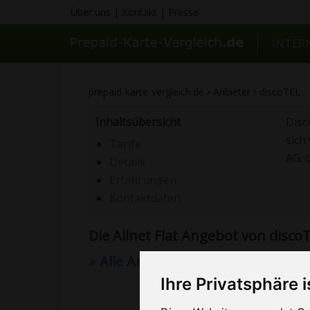
Über uns
|
Kontakt
|
Presse
INTER
prepaid-karte-vergleich.de
Anbieter
discoTEL
Inhaltsübersicht
Disc
sich
Tarife
AG. 
Details
Erfahrungen
Kontaktdaten
Die Allnet Flat Angebot von discoT
Alle Anbieter anzeigen
Ihre Privatsphäre i