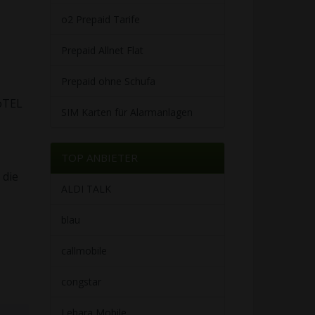
o2 Prepaid Tarife
Prepaid Allnet Flat
Prepaid ohne Schufa
coTEL
SIM Karten für Alarmanlagen
TOP ANBIETER
 die
ALDI TALK
blau
callmobile
congstar
Lebara Mobile