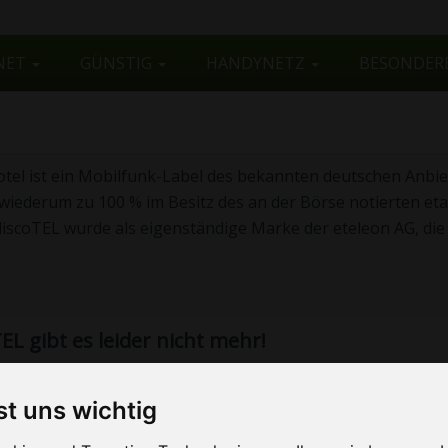
NET
GÜNSTIG
HANDYNETZ
BESONDER
otel ist ein Mobilfunk-Label des bekannten deutschen Anbie
 wiederum zu 100 % im Besitz des an der Börse notierten eta
discoTEL wurde als eigenständige Marke der eteleon AG, di
EL gibt es leider nicht mehr!
st uns wichtig