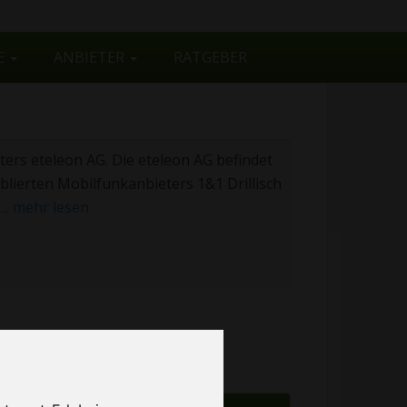
E
ANBIETER
RATGEBER
ters eteleon AG. Die eteleon AG befindet
blierten Mobilfunkanbieters 1&1 Drillisch
e
... mehr lesen