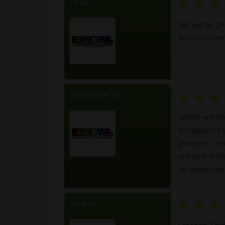
CV zu
Mir wurde gek
antworten ein
Sonja Müller zu
Leider werde 
komplizierte 
gelungen - je
und eine schl
zu einem Ab
Duke zu