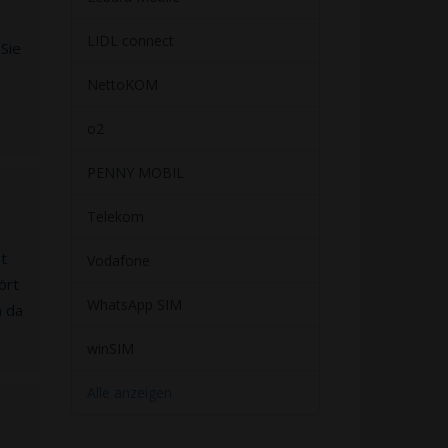
LIDL connect
 Sie
NettoKOM
o2
PENNY MOBIL
Telekom
ht
Vodafone
ört
WhatsApp SIM
n da
winSIM
Alle anzeigen