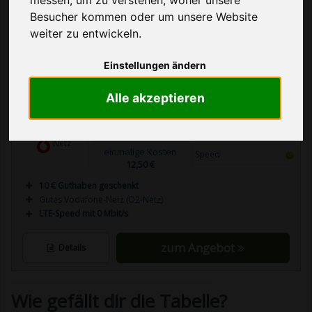
Besucher kommen oder um unsere Website
weiter zu entwickeln.
ANBIETER
KOSTEN
LEISTUNGEN
Einstellungen ändern
0,00 €
Minuten
9 Cent
Alle akzeptieren
SMS
9 Cent
Grundgebühr
Prepaid
pro Monat
Internet
ohne Internet
Netz
einmalige Kosten
Speed
12,50 €
10 € Guthaben geschenkt
Gutes Vodafone-Netz (D2-Netz)
LTE-Speed mit 0 Mbit/s
zum Angebot
Details
Wie gefällt dir die Tabelle?