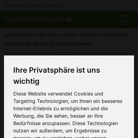
Über uns
|
Kontakt
|
Presse
Menü
Toggl
naviga
prepaid-karte-vergleich.de
Internet
Prepaid nur telefonieren
Prepaid Karte nur zum telefonieren
Wenn Sie einen Prepaid Tarif suchen mit dem Sie nur
telefonieren und SMS schicken können sind Sie hier
Ihre Privatsphäre ist uns
genau richtig. Die angebotenen Prepaid Karten sind
nur zum telefonieren geeignet da das Internet
wichtig
standardmäßig deaktiviert und somit nicht nutzbar ist.
Diese
... mehr lesen
Diese Website verwendet Cookies und
Targeting Technologien, um Ihnen ein besseres
Internet-Erlebnis zu ermöglichen und die
Ich bin Jonas Becker und helfe
Werbung, die Sie sehen, besser an Ihre
Ihnen dabei, den richtigen Tarif
Bedürfnisse anzupassen. Diese Technologien
im Tarif-Dschungel zu finden...
nutzen wir außerdem, um Ergebnisse zu
mehr lesen
messen, um zu verstehen, woher unsere