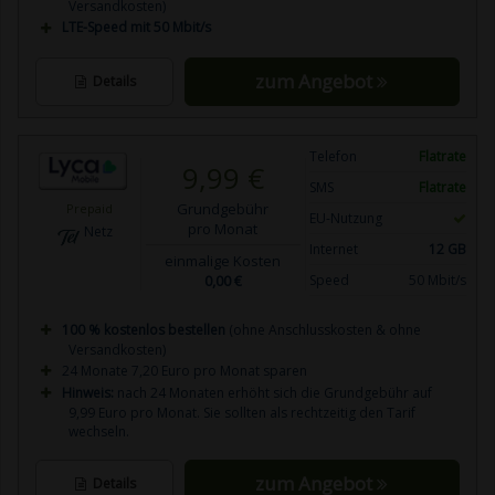
Versandkosten)
LTE-Speed mit 50 Mbit/s
zum Angebot
Details
Telefon
Flatrate
9,99 €
SMS
Flatrate
Grundgebühr
Prepaid
EU-Nutzung
pro Monat
Netz
Internet
12 GB
einmalige Kosten
0,00 €
Speed
50 Mbit/s
100 % kostenlos bestellen
(ohne Anschlusskosten & ohne
Versandkosten)
24 Monate 7,20 Euro pro Monat sparen
Hinweis:
nach 24 Monaten erhöht sich die Grundgebühr auf
9,99 Euro pro Monat. Sie sollten als rechtzeitig den Tarif
wechseln.
zum Angebot
Details