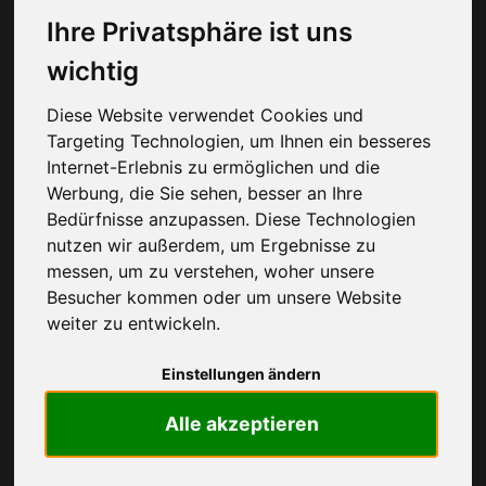
Ihre Privatsphäre ist uns
Tabelle filtern
wichtig
Seite 1 von 47 Ergebnissen
Diese Website verwendet Cookies und
Targeting Technologien, um Ihnen ein besseres
ANBIETER
KOSTEN
LEISTUNGEN
Internet-Erlebnis zu ermöglichen und die
Werbung, die Sie sehen, besser an Ihre
Telefon
Flatrate
Bedürfnisse anzupassen. Diese Technologien
8,95 €
SMS
Flatrate
nutzen wir außerdem, um Ergebnisse zu
Grundgebühr
Prepaid
EU-Nutzung
messen, um zu verstehen, woher unsere
pro Monat
Netz
Besucher kommen oder um unsere Website
Internet
13 GB
einmalige Kosten
weiter zu entwickeln.
11,45 €
Speed
50 Mbit/s
Einstellungen ändern
1 € Guthaben geschenkt
Gutes Vodafone-Netz (D2-Netz)
Alle akzeptieren
LTE-Speed mit 50 Mbit/s
zum Angebot
Details