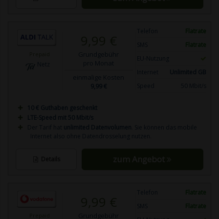
Telefon
Flatrate
9,99 €
SMS
Flatrate
Grundgebühr
Prepaid
EU-Nutzung
pro Monat
Netz
Internet
Unlimited GB
einmalige Kosten
9,99 €
Speed
50 Mbit/s
10 € Guthaben geschenkt
LTE-Speed mit 50 Mbit/s
Der Tarif hat
unlimited Datenvolumen
. Sie können das mobile
Internet also ohne Datendrosselung nutzen.
zum Angebot
Details
Telefon
Flatrate
9,99 €
SMS
Flatrate
Grundgebühr
Prepaid