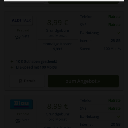
Telefon
Flatrate
8,99 €
SMS
Flatrate
Grundgebühr
Prepaid
EU-Nutzung
pro Monat
Netz
Internet
25 GB
einmalige Kosten
9,99 €
Speed
100 Mbit/s
10 € Guthaben geschenkt
LTE-Speed mit 100 Mbit/s
zum Angebot
Details
Telefon
Flatrate
8,99 €
SMS
Flatrate
Grundgebühr
Prepaid
EU-Nutzung
pro Monat
Netz
Internet
20 GB
einmalige Kosten