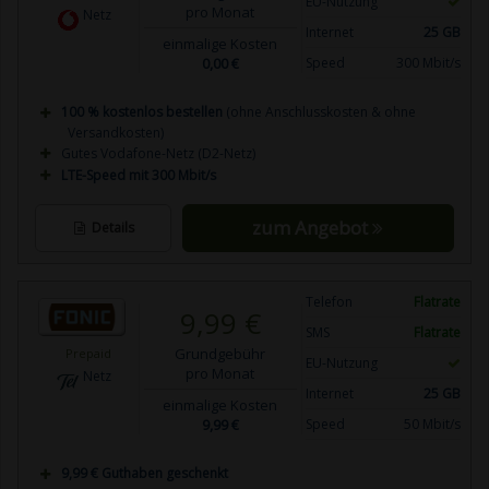
EU-Nutzung
pro Monat
Netz
Internet
25 GB
einmalige Kosten
0,00 €
Speed
300 Mbit/s
100 % kostenlos bestellen
(ohne Anschlusskosten & ohne
Versandkosten)
Gutes Vodafone-Netz (D2-Netz)
LTE-Speed mit 300 Mbit/s
zum Angebot
Details
Telefon
Flatrate
9,99 €
SMS
Flatrate
Grundgebühr
Prepaid
EU-Nutzung
pro Monat
Netz
Internet
25 GB
einmalige Kosten
9,99 €
Speed
50 Mbit/s
9,99 € Guthaben geschenkt