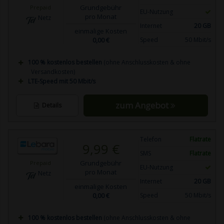
Grundgebühr
Prepaid
EU-Nutzung
pro Monat
Netz
Internet
20 GB
einmalige Kosten
0,00 €
Speed
50 Mbit/s
100 % kostenlos bestellen
(ohne Anschlusskosten & ohne
Versandkosten)
LTE-Speed mit 50 Mbit/s
zum Angebot
Details
Telefon
Flatrate
9,99 €
SMS
Flatrate
Grundgebühr
Prepaid
EU-Nutzung
pro Monat
Netz
Internet
20 GB
einmalige Kosten
0,00 €
Speed
50 Mbit/s
100 % kostenlos bestellen
(ohne Anschlusskosten & ohne