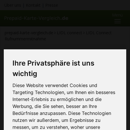
Über uns
|
Kontakt
|
Presse
Menü
Toggl
naviga
prepaid-karte-vergleich.de
LIDL connect
LIDL Connect
Rufnummermitnahme
Inhaltsübersicht
LIDL CONNECT - Rufnummermitnahme
Ihre Privatsphäre ist uns
Anleitung in Bildern
wichtig
LIDL CONNECT -
Diese Website verwendet Cookies und
Rufnummermitnahme
Targeting Technologien, um Ihnen ein besseres
Internet-Erlebnis zu ermöglichen und die
Bevor Sie die Rufnummermitnahme beantragen
Werbung, die Sie sehen, besser an Ihre
können, müssen Sie zuerst den alten Vertrag mit der
Bedürfnisse anzupassen. Diese Technologien
Rufnummer, die Sie portieren lassen wollen kündigen.
nutzen wir außerdem, um Ergebnisse zu
messen, um zu verstehen, woher unsere
Anschließend können Sie im Kundenbereich auf der