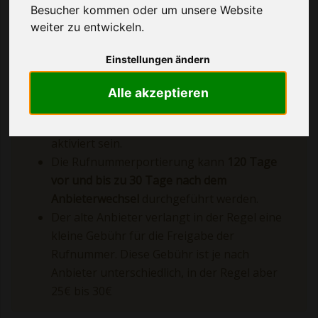
Besucher kommen oder um unsere Website
LIDL CONNECT Website die Rufnummerportierung
weiter zu entwickeln.
starten.
Einstellungen ändern
Was bei der Rufnummerportierung zu beachten
Alle akzeptieren
ist:
Ihre LIDL CONNECT SIM Karte muss bereits
aktiviert sein.
Die Rufnummerportierung kann
120 Tage
vor und bis zu 30 Tage nach dem
Anbieterwechsel
durchgeführt werden.
Der alte Anbieter verlangt in der Regel eine
kleine Gebühr für die Freigabe der
Rufnummer. Diese Gebühr ist je nach
Anbieter unterschiedlich, in der Regel aber
25€ bis 30€