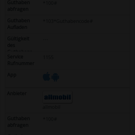
*100#
*103*Guthabencode#
---
1155
allmobil
*100#