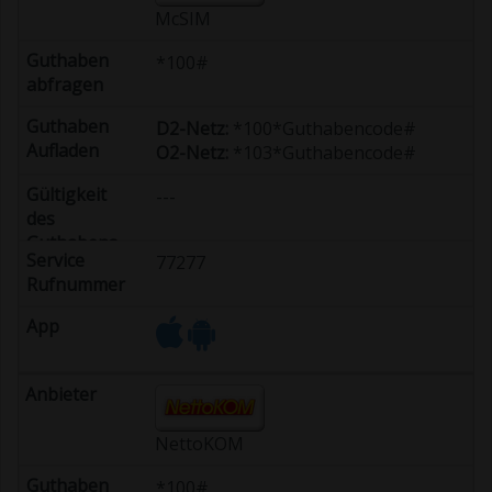
McSIM
*100#
D2-Netz:
*100*Guthabencode#
O2-Netz:
*103*Guthabencode#
---
77277
NettoKOM
*100#