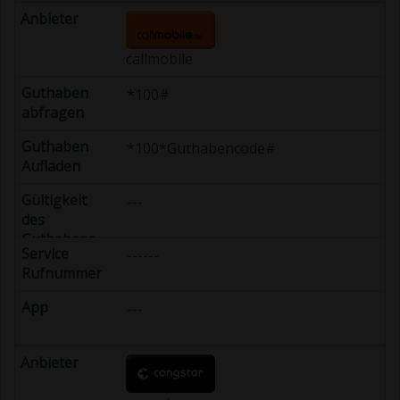
callmobile
*100#
*100*Guthabencode#
---
------
---