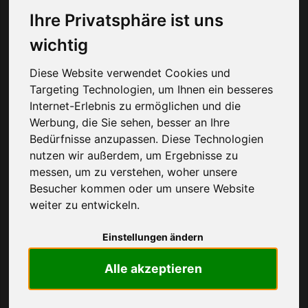
Telefonmaske Ihres Handys eingeben und mittels
Ihre Privatsphäre ist uns
Anruf-Taste an den Provider schicken. Sie erhalten
wichtig
daraufhin eine Nachricht mit Ihrem aktuellen
Guthaben bzw. laden Ihr Guthaben auf. Alternativ
Diese Website verwendet Cookies und
können Sie die kostenlose Servicerufnummer von
Targeting Technologien, um Ihnen ein besseres
Ihrem Provider anrufen.
Internet-Erlebnis zu ermöglichen und die
Werbung, die Sie sehen, besser an Ihre
Als Alternative bieten sich
Tarife ohne Grundgebühr
an
Bedürfnisse anzupassen. Diese Technologien
nutzen wir außerdem, um Ergebnisse zu
die
ohne Zwangsaufladung
verwendet werden können.
messen, um zu verstehen, woher unsere
Guthaben
abfragen
Besucher kommen oder um unsere Website
weiter zu entwickeln.
Nummernblock öffnen
Code eingeben, hier *100#
Einstellungen ändern
Anruftaste drücken
Guthaben wird angezeigt
Alle akzeptieren