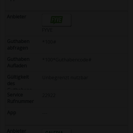
FYVE
*100#
*100*Guthabencode#
Unbegrenzt nutzbar
22922
---