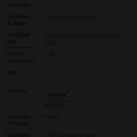
*103*Guthabencode#
12 Monate nach letzter Aufladung
gültig
1158
---
netzclub
*100#
*103*Guthabencode#