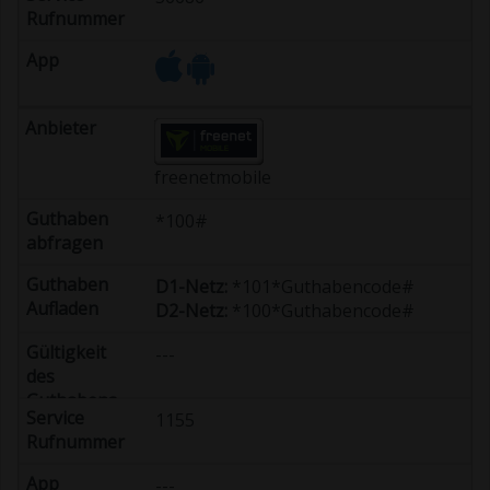
freenetmobile
*100#
D1-Netz:
*101*Guthabencode#
D2-Netz:
*100*Guthabencode#
---
1155
---