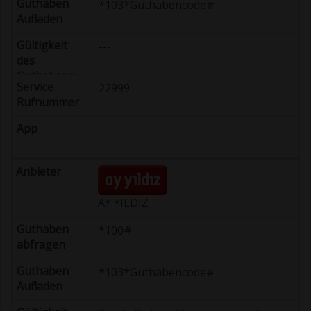
*103*Guthabencode#
---
22999
---
AY YILDIZ
*100#
*103*Guthabencode#