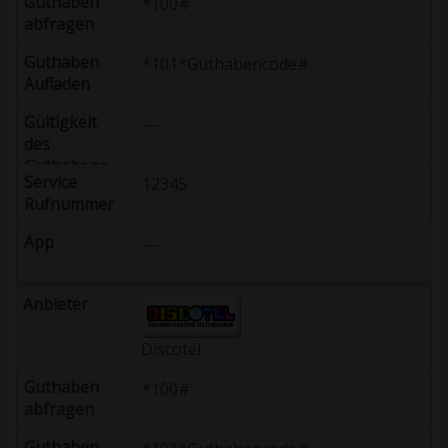
*100#
*101*Guthabencode#
---
12345
---
Discotel
*100#