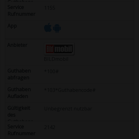
1155
BILDmobil
*100#
*103*Guthabencode#
Unbegrenzt nutzbar
2142