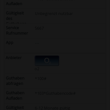
Unbegrenzt nutzbar
5667
---
o2
*100#
*103*Guthabencode#
6-12 Monate gültig