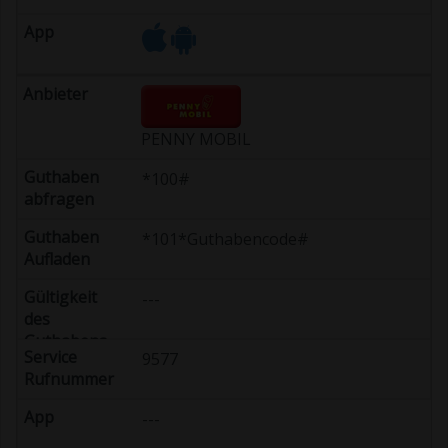
PENNY MOBIL
*100#
*101*Guthabencode#
---
9577
---