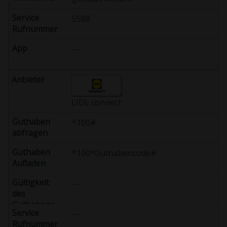
5588
---
LIDL connect
*100#
*100*Guthabencode#
---
---