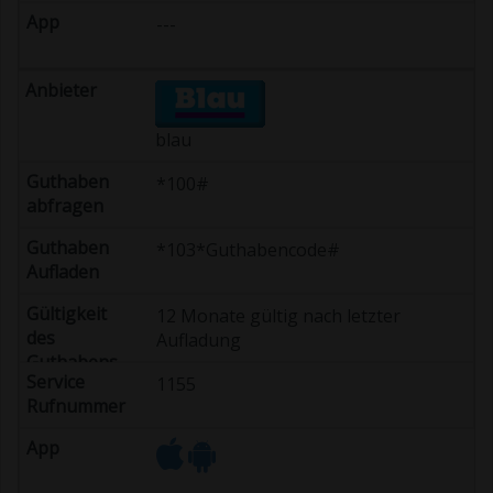
---
blau
*100#
*103*Guthabencode#
12 Monate gültig nach letzter
Aufladung
1155