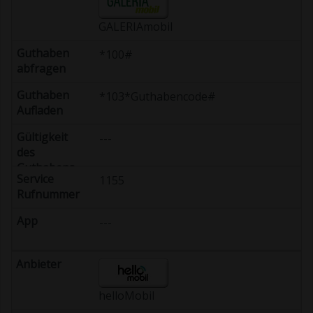
GALERIAmobil
*100#
*103*Guthabencode#
---
1155
---
helloMobil